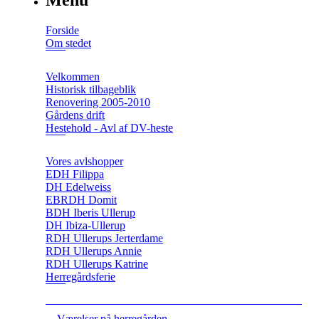
Menu
Forside
Om stedet
Velkommen
Historisk tilbageblik
Renovering 2005-2010
Gårdens drift
Hestehold - Avl af DV-heste
Vores avlshopper
EDH Filippa
DH Edelweiss
EBRDH Domit
BDH Iberis Ullerup
DH Ibiza-Ullerup
RDH Ullerups Jerterdame
RDH Ullerups Annie
RDH Ullerups Katrine
Herregårdsferie
Værelser på herregården