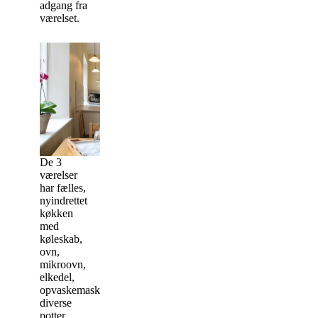
adgang fra
værelset.
De 3
værelser
har fælles,
nyindrettet
køkken
med
køleskab,
ovn,
mikroovn,
elkedel,
opvaskemaskine,
diverse
potter,