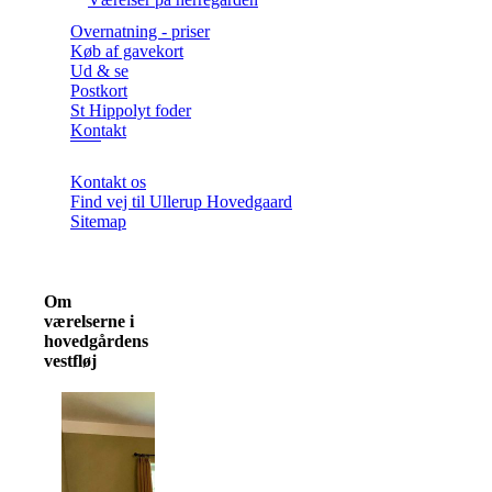
Overnatning - priser
Køb af gavekort
Ud & se
Postkort
St Hippolyt foder
Kontakt
Kontakt os
Find vej til Ullerup Hovedgaard
Sitemap
Om
værelserne i
hovedgårdens
vestfløj