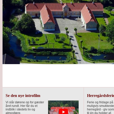
Se den nye introfilm
Herregårdsferi
Vi slår dørene op for gæster
Ferie og fridage på
året rundt. Her får du et
muligvis smukkeste
indblik i stedets liv og
herregård - giv som
atmosfære.
til én du holder af.