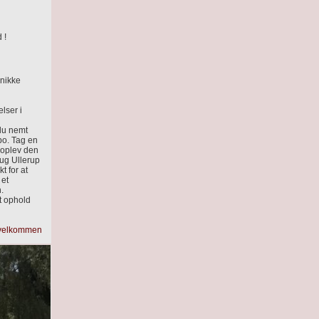
 !
unikke
lser i
 du nemt
po. Tag en
 oplev den
ug Ullerup
 for at
 et
.
et ophold
 velkommen