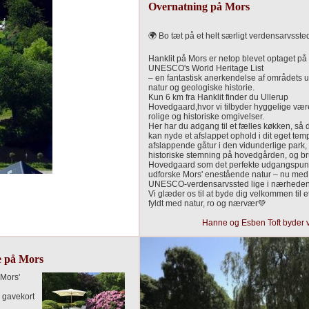
Overnatning på Mors
🌍 Bo tæt på et helt særligt verdensarvssted
Hanklit på Mors er netop blevet optaget på
UNESCO's World Heritage List
– en fantastisk anerkendelse af områdets 
natur og geologiske historie.
Kun 6 km fra Hanklit finder du Ullerup
Hovedgaard,hvor vi tilbyder hyggelige være
rolige og historiske omgivelser.
Her har du adgang til et fælles køkken, så
kan nyde et afslappet ophold i dit eget tem
afslappende gåtur i den vidunderlige park,
historiske stemning på hovedgården, og br
Hovedgaard som det perfekte udgangspunkt
udforske Mors' enestående natur – nu med
UNESCO-verdensarvssted lige i nærheden
Vi glæder os til at byde dig velkommen til 
fyldt med natur, ro og nærvær💚
Hanne og Esben Toft byder
e på Mors
 Mors'
 gavekort