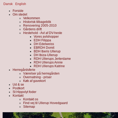
Dansk
English
Forside
Om stedet
Velkommen
Historisk tilbageblik
Renovering 2005-2010
Gårdens drift
Hestehold - Avl af DV-heste
Vores avlshopper
EDH Filippa
DH Edelweiss
EBRDH Domit
BDH Iberis Ullerup
DH Ibiza-Ullerup
RDH Ullerups Jerterdame
RDH Ullerups Annie
RDH Ullerups Katrine
Herregårdsferie
Værelser på herregården
Overnatning - priser
Køb af gavekort
Ud & se
Postkort
St Hippolyt foder
Kontakt
Kontakt os
Find vej til Ullerup Hovedgaard
Sitemap